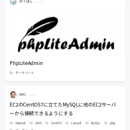
ゆうぽん
4 years
PhpLiteAdmin
データベース
NMC
4 years
EC2のCentOS7に立てたMySQLに他のEC2サーバ
ーから接続できるようにする
Asterisk
AWS
CentOS
Laravel
MySQL
php