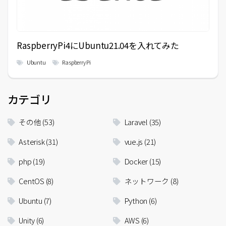
RaspberryPi4にUbuntu21.04を入れてみた
Ubuntu
Raspberry Pi
カテゴリ
その他
(53)
Laravel
(35)
Asterisk
(31)
vue.js
(21)
php
(19)
Docker
(15)
CentOS
(8)
ネットワーク
(8)
Ubuntu
(7)
Python
(6)
Unity
(6)
AWS
(6)