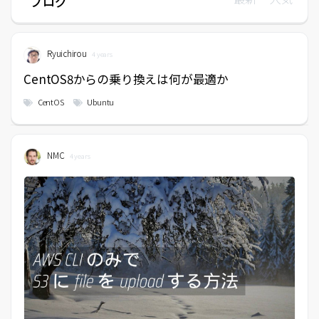
ブログ
Ryuichirou
4 years
CentOS8からの乗り換えは何が最適か
CentOS
Ubuntu
NMC
4 years