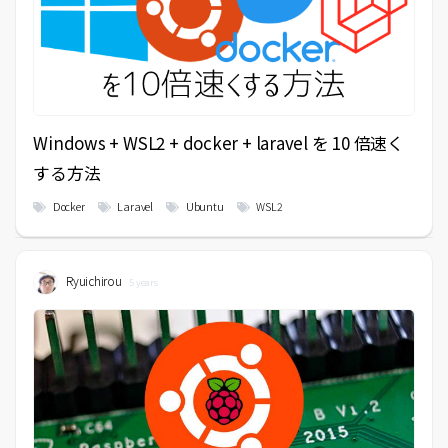
Windows + WSL2 + docker + laravel を 10 倍速く
する方法
Docker
Laravel
Ubuntu
WSL2
Ryuichirou
5 years