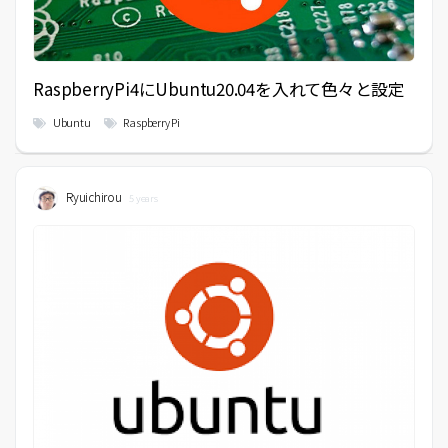
RaspberryPi4にUbuntu20.04を入れて色々と設定
Ubuntu
Raspberry Pi
Ryuichirou
5 years