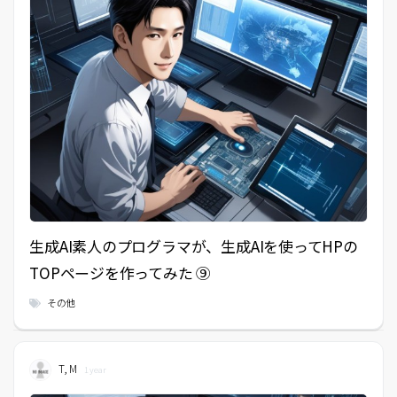
生成AI素人のプログラマが、生成AIを使ってHPの
TOPページを作ってみた ⑨
その他
T, M
1 year