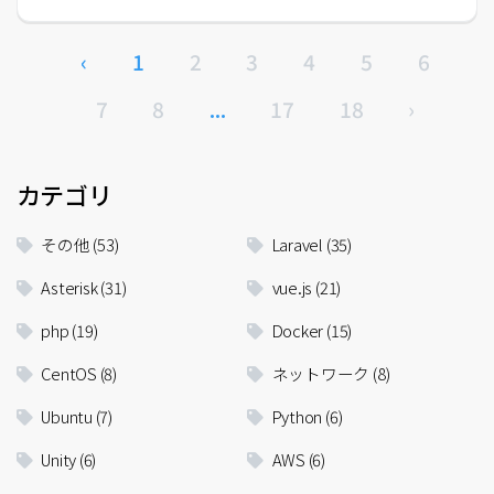
‹
1
2
3
4
5
6
7
8
...
17
18
›
カテゴリ
その他
(53)
Laravel
(35)
Asterisk
(31)
vue.js
(21)
php
(19)
Docker
(15)
CentOS
(8)
ネットワーク
(8)
Ubuntu
(7)
Python
(6)
Unity
(6)
AWS
(6)