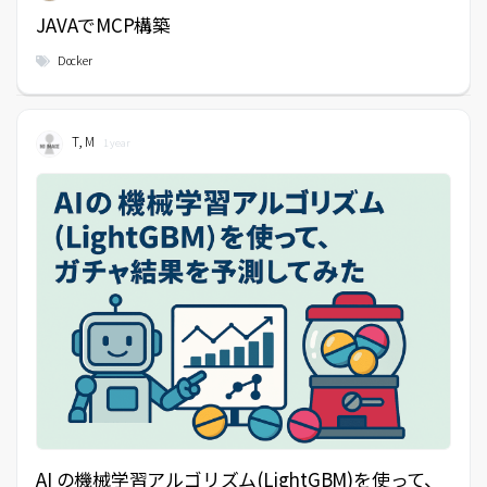
JAVAでMCP構築
Docker
T, M
1 year
AI の機械学習アルゴリズム(LightGBM)を使って、