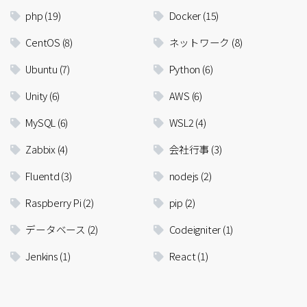
php
(19)
Docker
(15)
CentOS
(8)
ネットワーク
(8)
Ubuntu
(7)
Python
(6)
Unity
(6)
AWS
(6)
MySQL
(6)
WSL2
(4)
Zabbix
(4)
会社行事
(3)
Fluentd
(3)
nodejs
(2)
Raspberry Pi
(2)
pip
(2)
データベース
(2)
Codeigniter
(1)
Jenkins
(1)
React
(1)