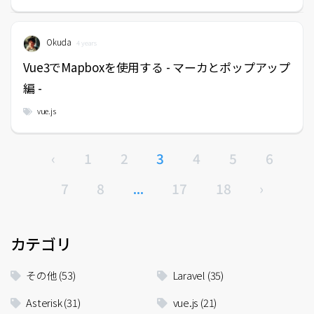
Okuda
4 years
Vue3でMapboxを使用する - マーカとポップアップ
編 -
vue.js
‹
1
2
3
4
5
6
7
8
...
17
18
›
カテゴリ
その他
(53)
Laravel
(35)
Asterisk
(31)
vue.js
(21)