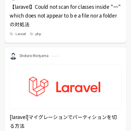
【laravel】Could not scan for classes inside "~~"
which does not appear to b e a file nor a folder
の対処法
Laravel
php
Shotaro Moriyama
4 years
[laravel]マイグレーションでパーティションを切
る方法